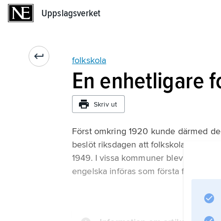
Uppslagsverket
Uppslagsverket
folkskola
En enhetligare f
Skriv ut
Först omkring 1920 kunde därmed den
beslöt riksdagen att folkskolan skulle
1949. I vissa kommuner blev folkskolan å
engelska införas som första främmand