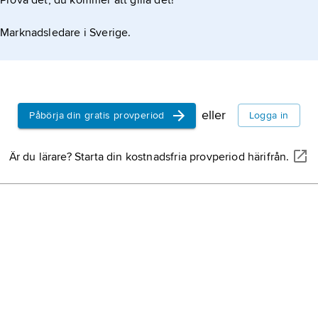
Prova det, du kommer att gilla det!
Marknadsledare i Sverige.
eller
Påbörja din gratis provperiod
Logga in
Är du lärare? Starta din kostnadsfria provperiod härifrån.