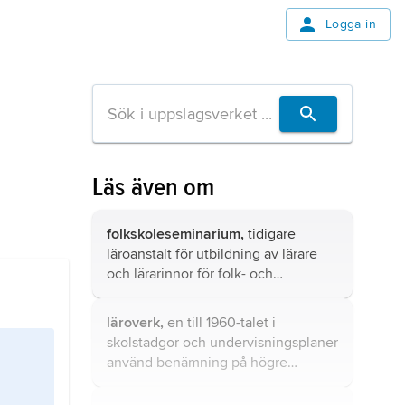
Logga in
Läs även om
folkskoleseminarium,
tidigare
läroanstalt för utbildning av lärare
och lärarinnor för folk- och
småskolor.
läroverk,
en till 1960-talet i
skolstadgor och undervisningsplaner
använd benämning på högre
läroanstalter med företrädesvis
allmän och teoretisk utbildning på