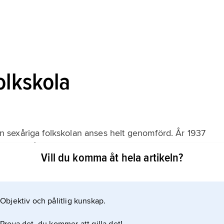
olkskola
 sexåriga folkskolan anses helt genomförd. År 1937
 göras sjuårig, en reform som blev helt genomförd först
Vill du komma åt hela artikeln?
tta- eller nioårig, i något fall tioårig. År 1941 började
e språk i
Objektiv och pålitlig kunskap.