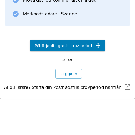
Prova det, du kommer att gilla det!
metoder för att nå detta mål har prövats. En är
skapandet av publikorganisationer, som t.ex.
Marknadsledare i Sverige.
Skådebanan, bildad 1910
Litteraturanvisning
Påbörja din gratis provperiod
eller
Information om artikeln
Logga in
Är du lärare? Starta din kostnadsfria provperiod härifrån.