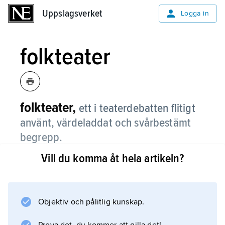
Uppslagsverket
Uppslagsverket
Logga in
folkteater
folkteater,
ett i teaterdebatten flitigt
använt, värdeladdat och svårbestämt
begrepp.
Vill du komma åt hela artikeln?
Termen har knutits till mycket olika slag av
reformsträvanden inom teatern, i första hand
dock med försök att nå fram till nya
publikgrupper, att bredda teaterpubliken eller
Objektiv och pålitlig kunskap.
förändra dess sociala sammansättning. Olika