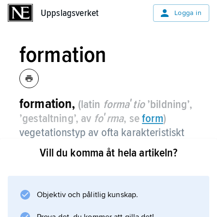
Uppslagsverket
Uppslagsverket
Logga in
formation
formation,
(latin
formaʹtio
’bildning’,
’gestaltning’, av
foʹrma
, se
form
)
vegetationstyp av ofta karakteristiskt
utseende men med ganska vid
Vill du komma åt hela artikeln?
omfattning och därmed låg grad av
enhetlighet beträffande
artsammansättning.
Objektiv och pålitlig kunskap.
Formationer har ofta vidsträckt geografisk