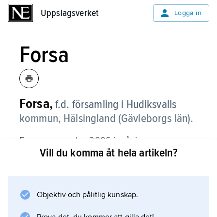
Uppslagsverket
Uppslagsverket
Logga in
Forsa
Forsa,
f.d. församling i Hudiksvalls
kommun, Hälsingland (Gävleborgs län).
Forsa, som sedan 2006 ingår i
Vill du komma åt hela artikeln?
Forsa–Högs
församling, består av omfattande
dalgångsbygder kring sjöarna i Delångersåns
vattensystem, vilka är omgivna av kuperade
Objektiv och pålitlig kunskap.
skogsmarker.