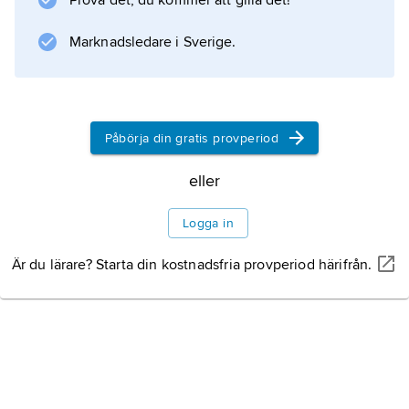
Prova det, du kommer att gilla det!
Marknadsledare i Sverige.
Information om artikeln
Påbörja din gratis provperiod
eller
Logga in
Är du lärare? Starta din kostnadsfria provperiod härifrån.