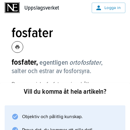
Uppslagsverket
Uppslagsverket
Logga in
fosfater
fosfater,
egentligen
ortofosfater
,
salter och estrar av fosforsyra.
De oorganiska fosfaterna innehåller
Vill du komma åt hela artikeln?
fosfatjonen, PO
4
3–
(ortofosfatjon). Även sura salter, benämnda
Objektiv och pålitlig kunskap.
vätefosfater och divätefosfater, bildas. De
motsvarande jonerna är HPO