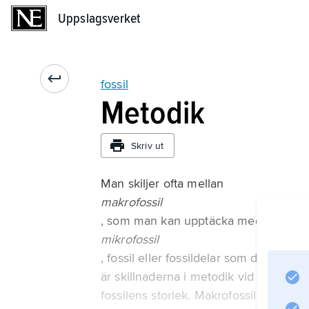
Uppslagsverket
Uppslagsverket
fossil
Metodik
Skriv ut
Man skiljer ofta mellan
makrofossil
, som man kan upptäcka med blotta ö
mikrofossil
, fossil eller fossildelar som det krä
är skillnaderna i metodik vid insamlin
fossilens storlek. Makrofossilmetodik 