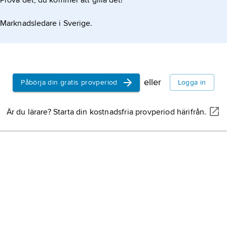
Prova det, du kommer att gilla det!
Marknadsledare i Sverige.
eller
Påbörja din gratis provperiod
Logga in
Är du lärare? Starta din kostnadsfria provperiod härifrån.