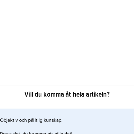
Vill du komma åt hela artikeln?
gat, och
vs mikroskop för att se och undersöka. För paleontologen
g och bearbetning av fossilmaterialet väsentligare än
Objektiv och pålitlig kunskap.
innebär att man på plats