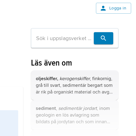
Logga in
Läs även om
oljeskiffer,
kerogenskiffer
, finkornig,
grå till svart, sedimentär bergart som
är rik på organiskt material och avger
olja vid upphettning.
sediment
,
sedimentär jordart
, inom
geologin en lös avlagring som
bildats på jordytan och som innan
den avsatts transporterats i vatten,
luft eller is.