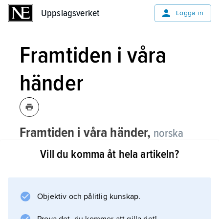
Uppslagsverket
Uppslagsverket
Logga in
Framtiden i våra
händer
Framtiden i våra händer,
norska
Fremtiden i våre hender
, ideell rörelse
Vill du komma åt hela artikeln?
som grundades 1974, inspirerad av
norrmannen Erik Dammanns bok med
samma namn.
Objektiv och pålitlig kunskap.
F. verkar för en rättvis fördelning av världens