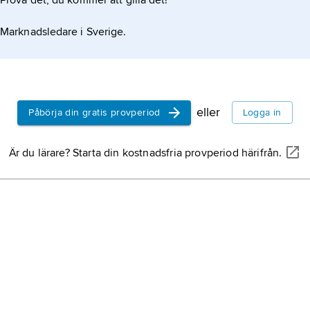
Prova det, du kommer att gilla det!
Marknadsledare i Sverige.
eller
Påbörja din gratis provperiod
Logga in
Är du lärare? Starta din kostnadsfria provperiod härifrån.