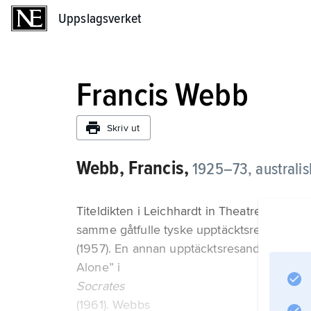
Uppslagsverket
Uppslagsverket
Francis Webb
Skriv ut
Webb, Francis,
1925–73,
australis
Titeldikten i Leichhardt in Theatre (1952),
samme gåtfulle tyske upptäcktsresande som
(1957). En annan upptäcktsresande, Edward 
Alone” i
Socrates
(1961). Webbs