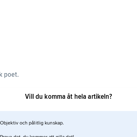
k poet.
 Francis Webbs mest kända dikt, ger en bild av
Vill du komma åt hela artikeln?
 inspirerade Patrick White till romanen ”Voss”
John Eyre, är centralgestalt i dikten ”Eyre All
Objektiv och pålitlig kunskap.