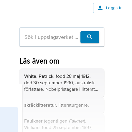
Logga in
Läs även om
White
,
Patrick,
född 28 maj 1912,
död 30 september 1990, australisk
författare, Nobelpristagare i litteratur
1973.
skräcklitteratur,
litteraturgenre.
Faulkner
(egentligen
Falkner
),
William,
född 25 september 1897,