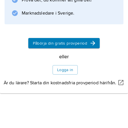
Prova det, du kommer att gilla det!
mänskligheten. Visitkortskameran, som gjorde
porträttbilden överkomlig för en bredare
Marknadsledare i Sverige.
kundkrets, uppfanns 1854 av
Påbörja din gratis provperiod
Information om artikeln
eller
Logga in
Är du lärare? Starta din kostnadsfria provperiod härifrån.