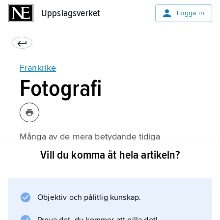
Uppslagsverket
Uppslagsverket
Logga in
Frankrike
Fotografi
Många av de mera betydande tidiga
uppfinningarna inom fototekniken gjordes av
Vill du komma åt hela artikeln?
fransmän. Nicéphore Niepce framställde 1826
världens första fotografi, och 1839
presenterade L.J.M. Daguerre dagerrotypin.
Objektiv och pålitlig kunskap.
Senare samma år förvärvade den franska
staten uppfinningen och skänkte den till