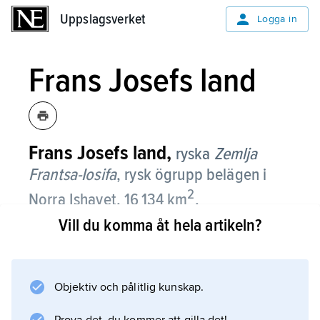
Uppslagsverket
Uppslagsverket
Logga in
Frans Josefs land
Frans Josefs land,
ryska
Zemlja
Frantsa-Iosifa
,
rysk ögrupp belägen i
2
Norra Ishavet, 16 134 km
.
Vill du komma åt hela artikeln?
Den består av 191 öar fördelade på tre
grupper som är belägna ca 300 km öster om
Svalbard. Öarna är rika på fjordar och till ca
Objektiv och pålitlig kunskap.
85 % täckta av is. Ur istäcket sticker talrika
lägre bergstoppar (nunataker) upp till som