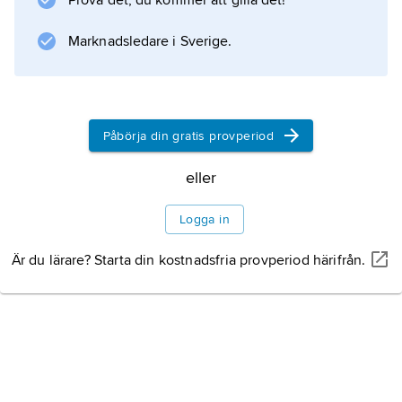
Prova det, du kommer att gilla det!
mest 620 m. Klimatet är kärvt,
sommarmedeltemperaturen är +1 °C och
Marknadsledare i Sverige.
vegetationen
Påbörja din gratis provperiod
Information om artikeln
eller
Logga in
Är du lärare? Starta din kostnadsfria provperiod härifrån.