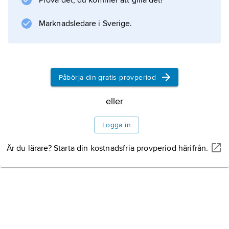
Information om artikeln
Prova det, du kommer att gilla det!
Marknadsledare i Sverige.
Påbörja din gratis provperiod
eller
Logga in
Är du lärare? Starta din kostnadsfria provperiod härifrån.