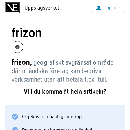
Uppslagsverket
Uppslagsverket
Logga in
frizon
frizon,
geografiskt avgränsat område
där utländska företag kan bedriva
verksamhet utan att betala t.ex. tull.
Vill du komma åt hela artikeln?
Även fredat område som ger skydd mot bl.a.
våld eller tvång kan benämnas frizon.
Objektiv och pålitlig kunskap.