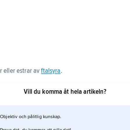
r eller estrar av
ftalsyra
.
ester och dioktylester, har lågt ångtryck och stor
Vill du komma åt hela artikeln?
mänt som mjukgörare i plaster. Ftalater finns även
ade världsproduktionen av ftalater uppgick under
 till 60 % av vikten utgöras
Objektiv och pålitlig kunskap.