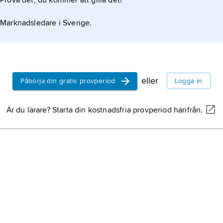
Prova det, du kommer att gilla det!
Marknadsledare i Sverige.
eller
Påbörja din gratis provperiod
Logga in
Är du lärare? Starta din kostnadsfria provperiod härifrån.