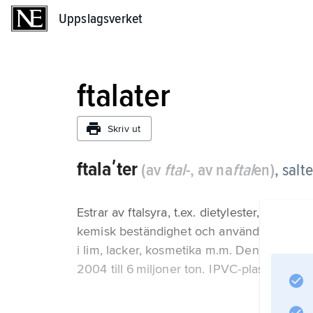
Uppslagsverket
Uppslagsverket
ftalater
Skriv ut
ftalaʹter
(av
ftal
-, av na
ftal
en)
,
salte
Estrar av ftalsyra, t.ex. dietylester, dibutyl
kemisk beständighet och används därför all
i lim, lacker, kosmetika m.m. Den uppskatt
2004 till 6 miljoner ton. I PVC-plast kan upp