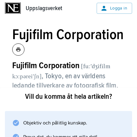
Uppslagsverket
Uppslagsverket
Logga in
Fujifilm Corporation
Fujifilm Corporation
[fu:ʹdʒifilm
,
Tokyo, en av världens
kɔ:pəreiʹʃn]
ledande tillverkare av fotografisk film,
röntgenfilm, audio- och videokassetter,
Vill du komma åt hela artikeln?
datordisketter och fotopapper.
Fujifilm producerar även
Objektiv och pålitlig kunskap.
filmlaboratorieutrustning, medicinsk utrustning
(såsom videoendoskop), kameror och annan