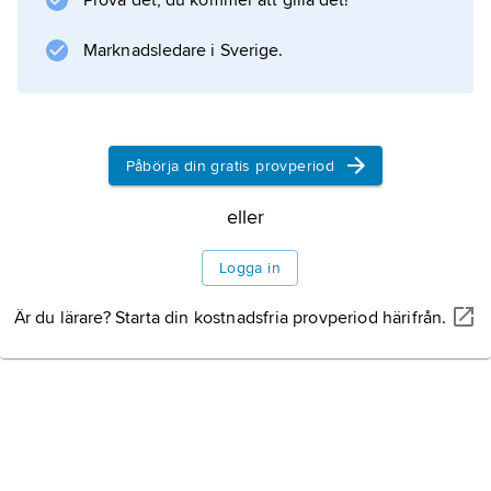
Prova det, du kommer att gilla det!
optisk utrustning. Företaget har producerande
enheter även utomlands. Fujifilm grundades
Marknadsledare i Sverige.
1934 , och dess stora genombrott på
färgfilmsidan kom i slutet av 1950-talet med
Fujicolor negativ färgfilm.
Påbörja din gratis provperiod
eller
Information om artikeln
Logga in
Är du lärare? Starta din kostnadsfria provperiod härifrån.