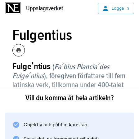
Uppslagsverket
Uppslagsverket
Logga in
Fulgentius
Fulgeʹntius
(
Faʹbius Planciaʹdes
Fulgeʹntius
),
föregiven författare till fem
latinska verk, tillkomna under 400-talet
e.Kr.
Vill du komma åt hela artikeln?
Skrifterna innehåller bl.a. allegoriska och
synnerligen fantasifulla utläggningar av antika
myter och av ”Aeneiden”.
Objektiv och pålitlig kunskap.