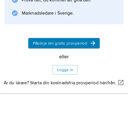
Prova det, du kommer att gilla det!
Marknadsledare i Sverige.
Information om artikeln
Påbörja din gratis provperiod
eller
Logga in
Är du lärare? Starta din kostnadsfria provperiod härifrån.