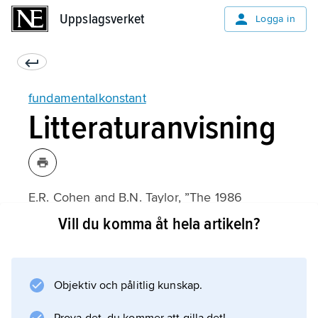
Uppslagsverket
Uppslagsverket
Logga in
fundamentalkonstant
Litteraturanvisning
E.R. Cohen and B.N. Taylor, ”The 1986
Adjustment of the Fundamental Constants”,
Vill du komma åt hela artikeln?
Review of Modern Physics
(1987);
Objektiv och pålitlig kunskap.