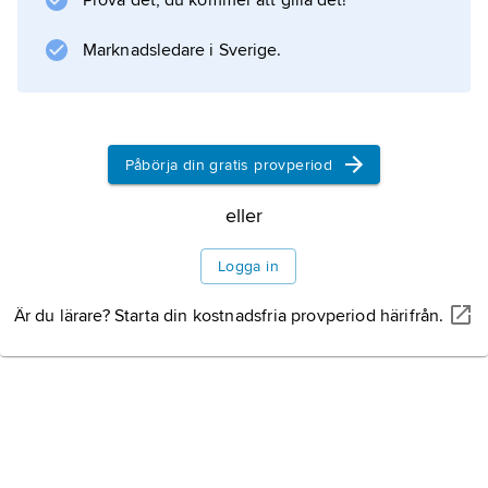
Prova det, du kommer att gilla det!
Information om artikeln
Marknadsledare i Sverige.
Påbörja din gratis provperiod
eller
Logga in
Är du lärare? Starta din kostnadsfria provperiod härifrån.