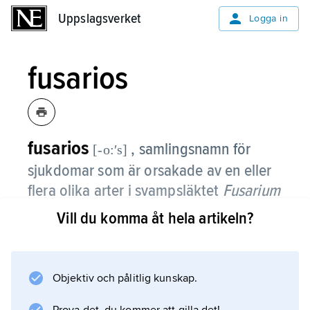
Uppslagsverket
Uppslagsverket
Logga in
fusarios
fusarios
, samlingsnamn för
[-o:ʹs]
sjukdomar som är orsakade av en eller
flera olika arter i svampsläktet
Fusarium
(slemmögel).
Vill du komma åt hela artikeln?
Namnet nyttjas för sjukdomskomplex i första
hand på stråsäd, ärter, lin och potatis men
även på bl.a. lök och kaktus. På stråsäd talar
Objektiv och pålitlig kunskap.
man om grodd-, strå- respektive axfusarios,