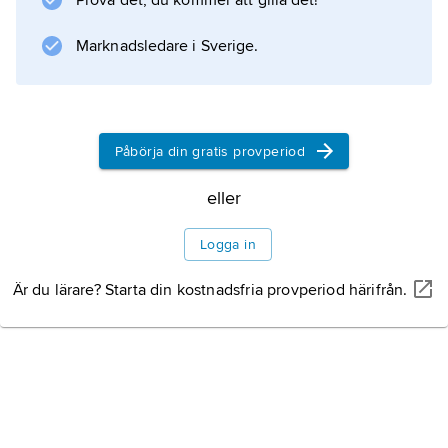
Prova det, du kommer att gilla det!
alltefter var på plantan sjukdomen uppträder.
Fusarioser kännetecknas av att växten eller
Marknadsledare i Sverige.
delar av växten uppvisar rötor och dör. De
motverkas
Påbörja din gratis provperiod
Information om artikeln
eller
Logga in
Är du lärare? Starta din kostnadsfria provperiod härifrån.