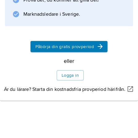
Prova det, du kommer att gilla det!
Träarmen var vridbar i sidled, vilket gjorde att
korgen
Marknadsledare i Sverige.
Information om artikeln
Påbörja din gratis provperiod
eller
Logga in
Är du lärare? Starta din kostnadsfria provperiod härifrån.