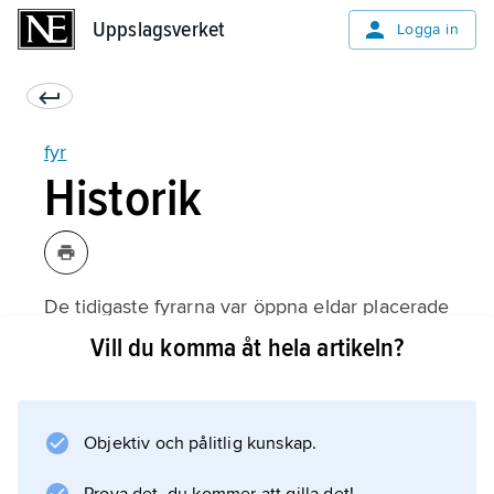
Uppslagsverket
Uppslagsverket
Logga in
fyr
Historik
De tidigaste fyrarna var öppna eldar placerade
på en tornavsats. Jämför
Vill du komma åt hela artikeln?
Faros
. En dansk konstruktion från 1627 var
vippfyren, som kom att användas även i
Objektiv och pålitlig kunskap.
Sverige till slutet av 1700-talet. I en järnkorg,
upphängd i en lång träarm, eldades med kol.