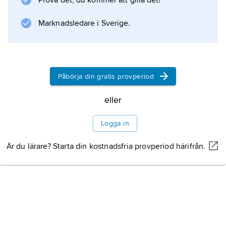
Prova det, du kommer att gilla det!
Information om artikeln
Marknadsledare i Sverige.
Påbörja din gratis provperiod
eller
Logga in
Är du lärare? Starta din kostnadsfria provperiod härifrån.