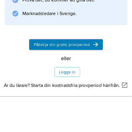
Prova det, du kommer att gilla det!
Marknadsledare i Sverige.
Information om artikeln
Påbörja din gratis provperiod
eller
Logga in
Är du lärare? Starta din kostnadsfria provperiod härifrån.