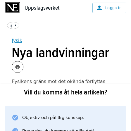
Uppslagsverket
Uppslagsverket
Logga in
fysik
Nya landvinningar
Fysikens gräns mot det okända förflyttas
snabbt. Därför blir det ständigt nya frågor som
Vill du komma åt hela artikeln?
fysiken försöker besvara och nya upptäckter
som kommer inom räckhåll. Här är några av
de framsteg som kan tänkas ske inom en snar
Objektiv och pålitlig kunskap.
framtid: