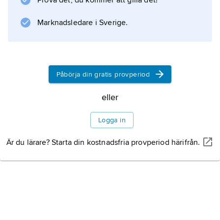
Prova det, du kommer att gilla det!
fysikernas uppskattning än en teori som
Marknadsledare i Sverige.
Information om artikeln
Påbörja din gratis provperiod
eller
Logga in
Är du lärare? Starta din kostnadsfria provperiod härifrån.