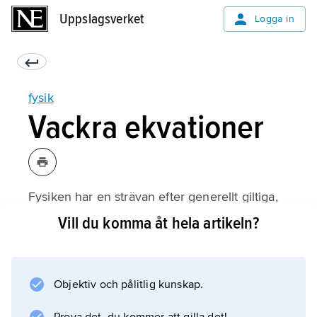
Uppslagsverket
Uppslagsverket
Logga in
fysik
Vackra ekvationer
Fysiken har en strävan efter generellt giltiga,
kvantitativa utsagor. Fysikaliska storheter
Vill du komma åt hela artikeln?
uttrycks därför i exakt matematisk form, och
fysikaliska lagar skrivs som matematiska
ekvationer. I dessa finns skönhetsvärden att
Objektiv och pålitlig kunskap.
hämta. En teori som kan uttryckas i enkla och
”vackra” ekvationer har lättare att vinna