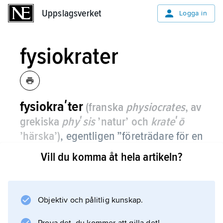
Uppslagsverket
Uppslagsverket
Logga in
fysiokrater
fysiokraʹter
(franska
physiocrates
, av
grekiska
phyʹsis
’natur’ och
krateʹō
’härska’)
,
egentligen ”företrädare för en
naturlig (naturenlig, av naturen
Vill du komma åt hela artikeln?
behärskad) ordning”.
Beteckningen har använts dels i en allmän
och relativt vag betydelse, dels i en mer
Objektiv och pålitlig kunskap.
avgränsad och bestämd.