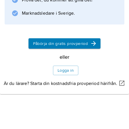
Prova det, du kommer att gilla det!
Den ”jordbruksvänliga”
Marknadsledare i Sverige.
strömningen
Den fysiokratiska
Påbörja din gratis provperiod
skolan
eller
Logga in
Idéer och program
Är du lärare? Starta din kostnadsfria provperiod härifrån.
Verkningar utanför
Frankrike