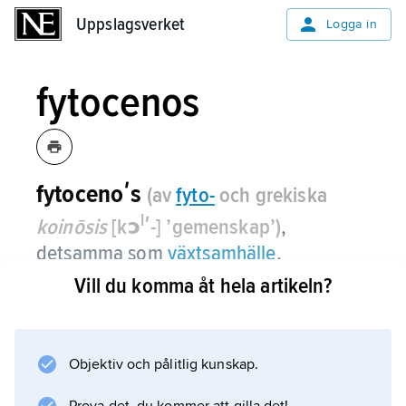
Uppslagsverket
Uppslagsverket
Logga in
fytocenos
fytocenoʹs
(av
fyto
-
och grekiska
i
koinōsis
[kɔ
ʹ-] ’gemenskap’)
,
detsamma som
växtsamhälle
.
Vill du komma åt hela artikeln?
Information om artikeln
Objektiv och pålitlig kunskap.