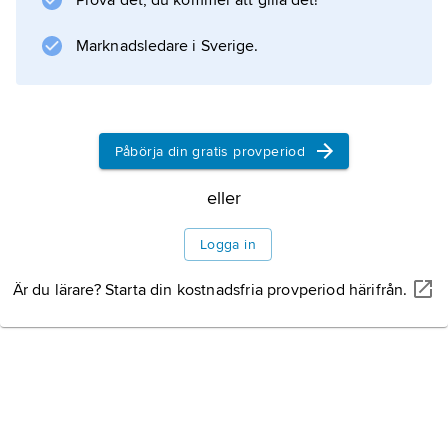
Prova det, du kommer att gilla det!
Marknadsledare i Sverige.
Påbörja din gratis provperiod
eller
Logga in
Är du lärare? Starta din kostnadsfria provperiod härifrån.