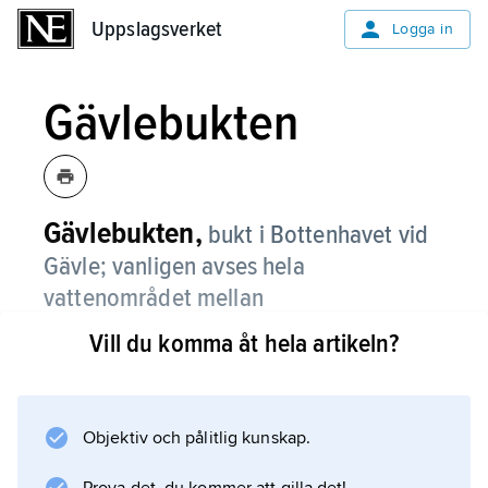
Uppslagsverket
Uppslagsverket
Logga in
Gävlebukten
Gävlebukten,
bukt i Bottenhavet vid
Gävle; vanligen avses hela
vattenområdet mellan
Finngrundsbankarna och den svenska
Vill du komma åt hela artikeln?
kusten.
I Gävlebukten utmynnar Dalälven vid
Skutskär. Här ligger flera stora pappers- och
Objektiv och pålitlig kunskap.
pappersmassaindustrier samt kemiska