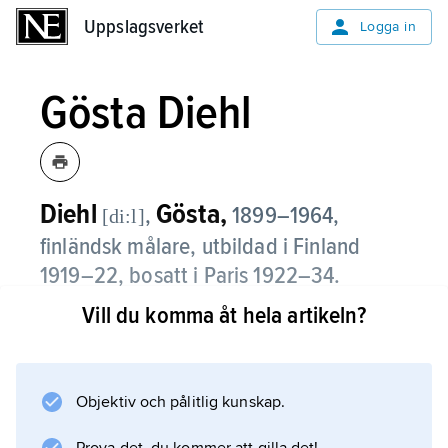
Uppslagsverket
Uppslagsverket
Logga in
Gösta Diehl
Diehl
Gösta,
,
1899–1964,
[di:l]
finländsk målare, utbildad i Finland
1919–22, bosatt i Paris 1922–34.
Vill du komma åt hela artikeln?
Diehl omsatte de starka impulser han fick av
modern fransk konst (Cézanne, Derain,
Matisse) i ett kraftfullt, halvabstrakt måleri med
nordisk lyrisk underton. Upplevelser från
Objektiv och pålitlig kunskap.
kriget avsatte spår i många av hans verk, t.ex.