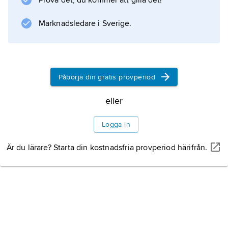
Prova det, du kommer att gilla det!
”Bomber över byn” (1950).
Marknadsledare i Sverige.
Information om artikeln
Påbörja din gratis provperiod
eller
Logga in
Är du lärare? Starta din kostnadsfria provperiod härifrån.