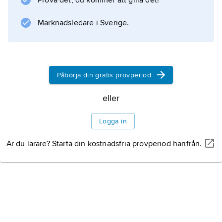
Litteraturanvisning
Prova det, du kommer att gilla det!
Marknadsledare i Sverige.
Information om artikeln
Påbörja din gratis provperiod
eller
Logga in
Är du lärare? Starta din kostnadsfria provperiod härifrån.