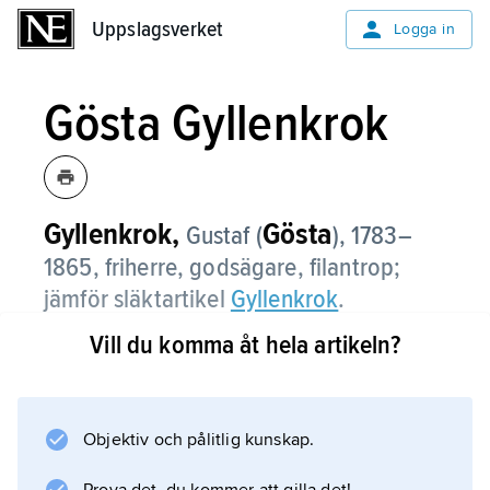
Uppslagsverket
Uppslagsverket
Logga in
Gösta Gyllenkrok
Gyllenkrok,
Gösta
Gustaf (
),
1783–
1865, friherre, godsägare, filantrop;
jämför släktartikel
Gyllenkrok
.
Vill du komma åt hela artikeln?
På sitt gods Björnstorp nära Lund byggde
Gösta Gyllenkrok upp ett zoologiskt museum,
vars samlingar han skänkte till Lunds
universitet.
Objektiv och pålitlig kunskap.