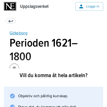
Uppslagsverket
Uppslagsverket
Logga in
Göteborg
Perioden 1621–
1800
Vill du komma åt hela artikeln?
Stora delar av Nya Lödöses befolkning
flyttades till den nya staden, som liksom sina
föregångare fungerade som det svenska
Objektiv och pålitlig kunskap.
rikets port mot Västerhavet och den
nordvästeuropeiska marknaden. Göteborg