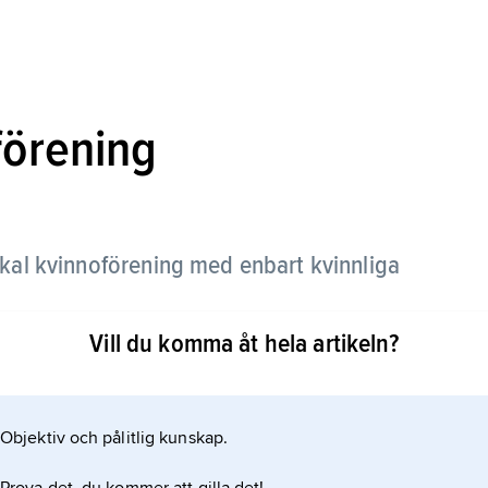
förening
ikal kvinnoförening med enbart kvinnliga
Vill du komma åt hela artikeln?
 kafé-verksamhet och höll sammankomster med
mesterpengar åt.
Objektiv och pålitlig kunskap.