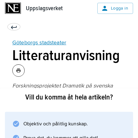
Uppslagsverket
Uppslagsverket
Logga in
Göteborgs stadsteater
Litteraturanvisning
Forskningsprojektet Dramatik på svenska
scener 1910–1975
Vill du komma åt hela artikeln?
, ”Teater i Göteborg 1910–1975” (1978).
Objektiv och pålitlig kunskap.
Information om artikeln