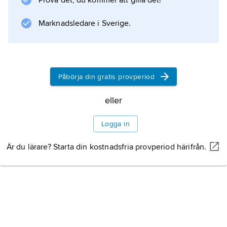
Prova det, du kommer att gilla det!
Marknadsledare i Sverige.
Påbörja din gratis provperiod
eller
Logga in
Är du lärare? Starta din kostnadsfria provperiod härifrån.