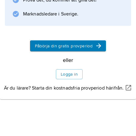
Prova det, du kommer att gilla det!
Marknadsledare i Sverige.
Påbörja din gratis provperiod
eller
Logga in
Är du lärare? Starta din kostnadsfria provperiod härifrån.