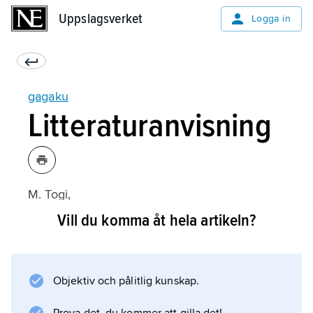
Uppslagsverket
Uppslagsverket
Logga in
gagaku
Litteraturanvisning
M. Togi,
Gagaku: Court Music and Dance
Vill du komma åt hela artikeln?
(1971).
Objektiv och pålitlig kunskap.
Information om artikeln