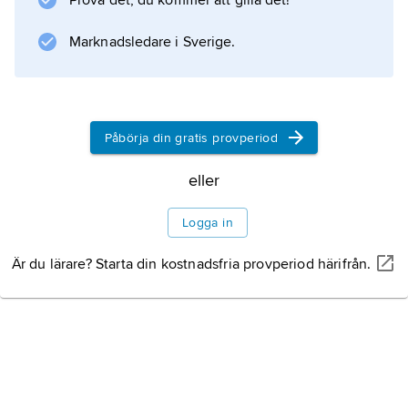
Prova det, du kommer att gilla det!
Marknadsledare i Sverige.
Påbörja din gratis provperiod
eller
Logga in
Är du lärare? Starta din kostnadsfria provperiod härifrån.