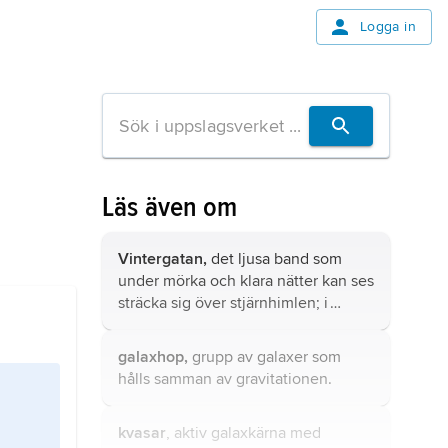
Logga in
Läs även om
Vintergatan,
det ljusa band som
under mörka och klara nätter kan ses
sträcka sig över stjärnhimlen; i
modern mening är det även namnet
på det stjärnsystem, den
galax
,
galaxhop,
grupp av
galaxer
som
bestående av hundratals miljarder
hålls samman av gravitationen.
stjärnor, i vilket solsystemet befinner
sig.
kvasar
, aktiv galaxkärna med