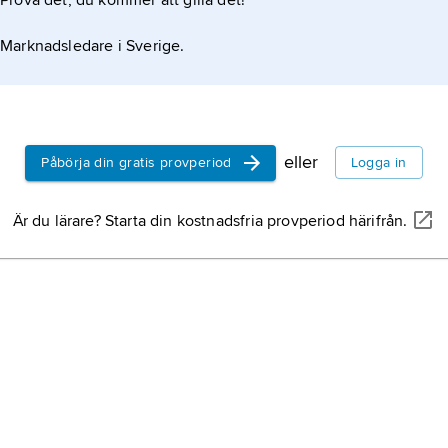
Prova det, du kommer att gilla det!
Marknadsledare i Sverige.
eller
Påbörja din gratis provperiod
Logga in
Är du lärare? Starta din kostnadsfria provperiod härifrån.