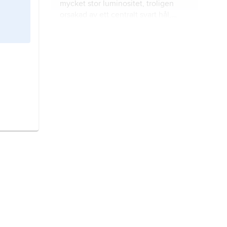
mycket stor luminositet, troligen
orsakad av ett centralt svart hål,
belägen på mycket stort avstånd.
Andromedagalaxen,
M 31
,
NGC 224
,
förr kallad
Andromedanebulosan
,
spiralgalax av typ Sb i stjärnbilden
Andromeda.
astronomisk avståndsbestämning,
beräkning av avstånd mellan
astronomiska objekt.
universum
,
kosmos
,
världsalltet
,
hela
rummet
och
tiden
, inklusive all
energi
och
materia
, som utgör den
av människan upplevda
verkligheten.
stjärna,
klot av komprimerad och
upphettad
plasma
som i sitt inre
frigör energi, vanligen genom
kärnreaktioner
, som strålar ut från