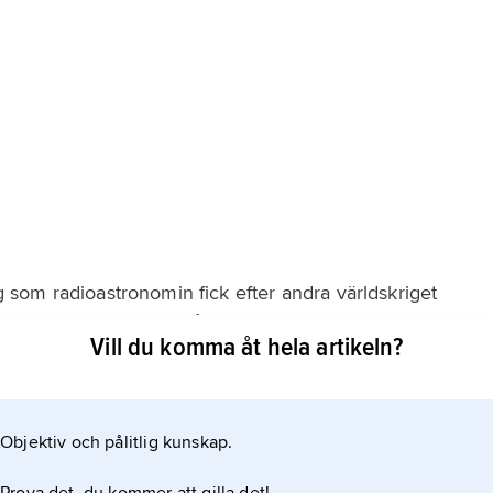
som radioastronomin fick efter andra världskriget
ftigt förhöjd radiostrålning – radiogalaxer. Ett
Vill du komma åt hela artikeln?
täckta radiokällan utanför Vintergatan. Radiogalaxernas
t lika Seyfertgalaxernas, vilket antyder att också de
Objektiv och pålitlig kunskap.