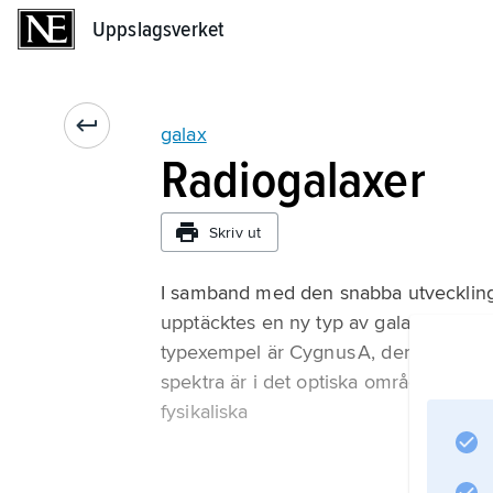
Uppslagsverket
Uppslagsverket
galax
Radiogalaxer
Skriv ut
I samband med den snabba utveckling 
upptäcktes en ny typ av galaxer med kra
typexempel är Cygnus A, den först upp
spektra är i det optiska området mycke
fysikaliska