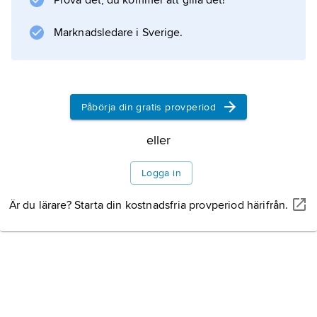
Prova det, du kommer att gilla det!
dominerar.
Marknadsledare i Sverige.
Information om artikeln
Påbörja din gratis provperiod
eller
Logga in
Är du lärare? Starta din kostnadsfria provperiod härifrån.