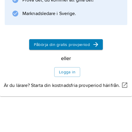
Prova det, du kommer att gilla det!
Marknadsledare i Sverige.
Påbörja din gratis provperiod
eller
Logga in
Är du lärare? Starta din kostnadsfria provperiod härifrån.