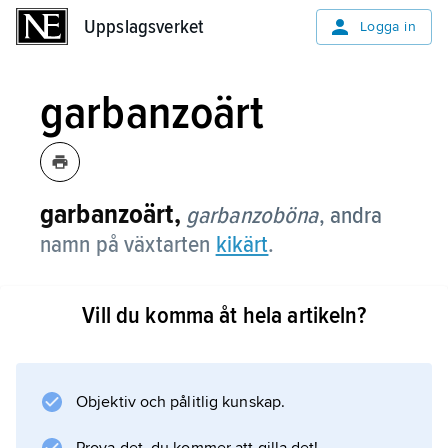
Uppslagsverket
Uppslagsverket
Logga in
garbanzoärt
garbanzoärt,
garbanzoböna
,
andra
namn på växtarten
kikärt
.
Vill du komma åt hela artikeln?
Information om artikeln
Objektiv och pålitlig kunskap.