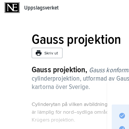
Uppslagsverket
Uppslagsverket
Gauss projektion
Skriv ut
Gauss projektion,
Gauss konforma
cylinderprojektion, utformad av Gaus
kartorna över Sverige.
Cylinderytan på vilken avbildningen sker t
är lämplig för nord–sydliga områden. En s
Krügers projektion.