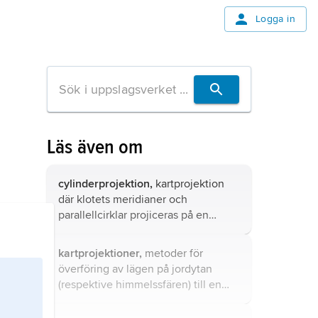
Logga in
Läs även om
cylinderprojektion,
kartprojektion
där klotets meridianer och
parallellcirklar projiceras på en
cylinders mantelyta.
kartprojektioner,
metoder för
överföring av lägen på jordytan
(respektive himmelssfären) till en
plan karta.