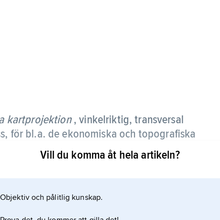
 kartprojektion
, vinkelriktig, transversal
s, för bl.a. de ekonomiska och topografiska
Vill du komma åt hela artikeln?
angerar jordklotet i en meridian, och projektionen
ärskild beräkningsteknisk utformning kallas Gauss–
Objektiv och pålitlig kunskap.