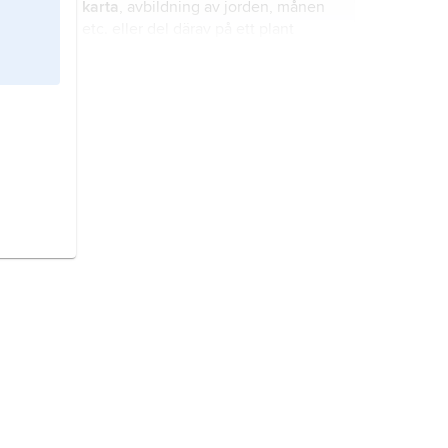
karta
, avbildning av jorden, månen
etc. eller del därav på ett plant
material.
geografi
betecknar dels ett allmänt
kunskapsområde, dels en
vetenskaplig disciplin.
Europa,
jordens minsta världsdel
efter Oceanien, utgörande 1/5 av
kontinenten Eurasien.
arkeologi
, vetenskap som skapar
historia utifrån undersökningar av
materiella lämningar efter mänskligt
liv.
Asien,
jordens största och
folkrikaste världsdel, vilken upptar
4/5 av kontinenten Eurasien.