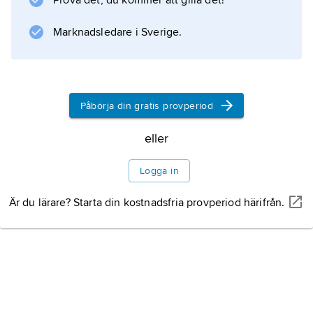
Prova det, du kommer att gilla det!
Marknadsledare i Sverige.
Påbörja din gratis provperiod
eller
Logga in
Är du lärare? Starta din kostnadsfria provperiod härifrån.