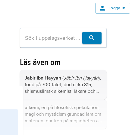
Logga in
Läs även om
Jabir ibn Hayyan
(
Jābir ibn Ḥayyān
),
född på 700-talet, död cirka 815,
shiamuslimsk alkemist, läkare och
naturfilosof, verksam vid hovet i
Bagdad och i Kufa.
alkemi,
en på filosofisk spekulation,
magi och mysticism grundad lära om
materien, där tron på möjligheten att
omvandla oädla metaller till guld
och silver intar en framträdande