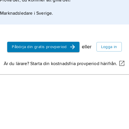
Prova det, du kommer att gilla det!
Marknadsledare i Sverige.
sättningar av skrifter, författade av den arabiske
eller
Påbörja din gratis provperiod
Logga in
Är du lärare? Starta din kostnadsfria provperiod härifrån.