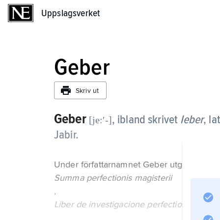
Uppslagsverket
Uppslagsverket
Geber
Skriv ut
Geber
, ibland skrivet
Ieber
,
la
[je:ʹ-]
Jabir.
Under författarnamnet Geber utgavs omkrin
Summa perfectionis magisterii
,
Liber de investigacione perfectionis
,