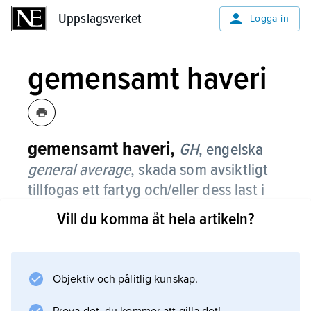
Uppslagsverket
Uppslagsverket
Logga in
gemensamt haveri
gemensamt haveri,
GH
, engelska
general average
,
skada som avsiktligt
tillfogas ett fartyg och/eller dess last i
syfte att rädda deras värde, då de
Vill du komma åt hela artikeln?
gemensamt är utsatta för fara på sjön.
Exempel på gemensamt haveri är när en last
måste kastas över bord eller ett fartyg söker
Objektiv och pålitlig kunskap.
nödhamn eller när bärgningshjälp måste