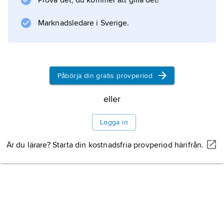
Prova det, du kommer att gilla det!
anlitas för att rädda fartyg, frakt och last från
en fara som hotar dessa värden gemensamt.
Marknadsledare i Sverige.
Information om artikeln
Påbörja din gratis provperiod
eller
Logga in
Är du lärare? Starta din kostnadsfria provperiod härifrån.