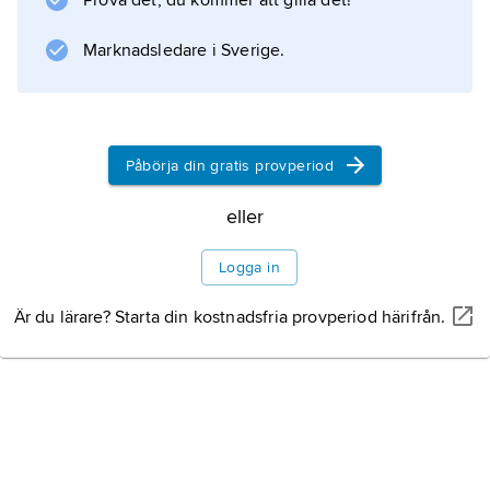
Prova det, du kommer att gilla det!
Marknadsledare i Sverige.
Påbörja din gratis provperiod
eller
Logga in
Är du lärare? Starta din kostnadsfria provperiod härifrån.