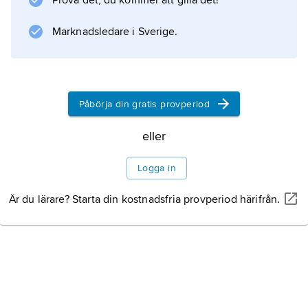
Prova det, du kommer att gilla det!
Marknadsledare i Sverige.
Påbörja din gratis provperiod
eller
Logga in
Är du lärare? Starta din kostnadsfria provperiod härifrån.