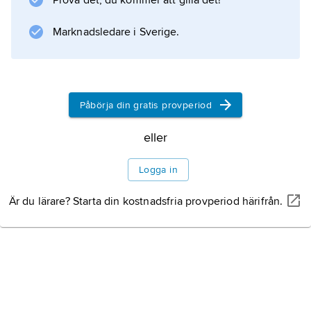
Prova det, du kommer att gilla det!
Marknadsledare i Sverige.
Påbörja din gratis provperiod
eller
Logga in
Är du lärare? Starta din kostnadsfria provperiod härifrån.