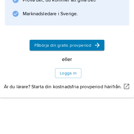
Prova det, du kommer att gilla det!
starkt politiskt inflytande, som han flitigt
använde. M. var i många frågor konservativ
Marknadsledare i Sverige.
Information om artikeln
Påbörja din gratis provperiod
eller
Logga in
Är du lärare? Starta din kostnadsfria provperiod härifrån.