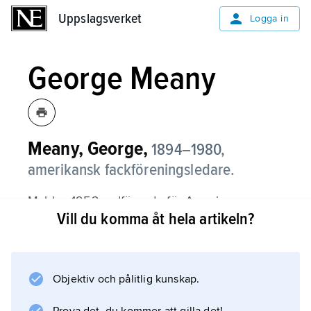
Uppslagsverket
Uppslagsverket
Logga in
George Meany
Meany, George,
1894–1980,
amerikansk fackföreningsledare.
M. blev 1952 ordförande för American
Vill du komma åt hela artikeln?
Federation of Labor (AFL). År 1955 lyckades
han genomdriva en sammanslagning mellan
AFL och den andra stora organisationen, CIO,
och valdes till den nya huvudorganisationens
Objektiv och pålitlig kunskap.
ordförande (1955–79). Som sådan hade han