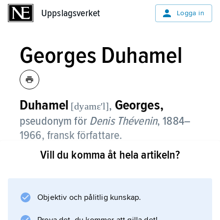
Uppslagsverket
Uppslagsverket
Logga in
Georges Duhamel
Duhamel
Georges,
,
[dyamɛʹl]
pseudonym för
Denis Thévenin
, 1884–
1966, fransk författare.
Vill du komma åt hela artikeln?
Georges Duhamel skrev först diktsamlingar
inspirerade av
unanimismen
samt teaterpjäser, till exempel
Objektiv och pålitlig kunskap.
La Lumière