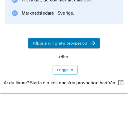
Prova det, du kommer att gilla det!
under turkisk och persisk överhöghet. På
1700-talet närmade georgierna sig det
Marknadsledare i Sverige.
Del av Sovjetunionen
Självständighet
Påbörja din gratis provperiod
eller
Information om artikeln
Logga in
Är du lärare? Starta din kostnadsfria provperiod härifrån.