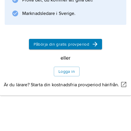
Prova det, du kommer att gilla det!
Marknadsledare i Sverige.
Information om artikeln
Påbörja din gratis provperiod
eller
Logga in
Är du lärare? Starta din kostnadsfria provperiod härifrån.