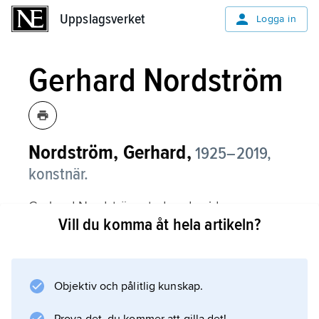
Uppslagsverket
Uppslagsverket
Logga in
Gerhard Nordström
Nordström, Gerhard,
1925–2019,
konstnär.
Gerhard Nordström studerade vid
Vill du komma åt hela artikeln?
Konstakademien 1943–49 och var
huvudlärare vid grafikskolan Forum i Malmö
1964–87.
Objektiv och pålitlig kunskap.
Litteraturanvisning