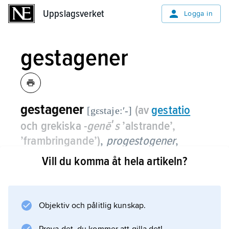
Uppslagsverket
Uppslagsverket
Logga in
gestagener
gestagener
(av
gestatio
[gɛstaje:ʹ-]
och grekiska -
genēʹs
’alstrande’,
’frambringande’)
,
progestogener
,
syntetiskt tillverkade hormoner som har
Vill du komma åt hela artikeln?
en kemisk struktur av samma typ som
progesteron, dvs. gulkroppshormon
som bildas i äggstocken efter
Objektiv och pålitlig kunskap.
ägglossningen.