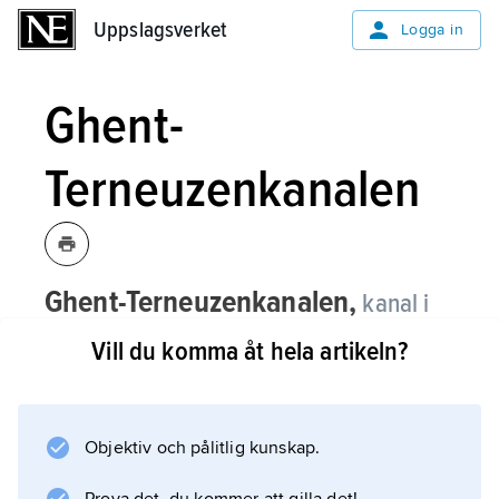
Uppslagsverket
Uppslagsverket
Logga in
Ghent-
Terneuzenkanalen
Ghent-Terneuzenkanalen,
kanal i
sydvästra Nederländerna; för
Vill du komma åt hela artikeln?
belägenhet se landskarta
Nederländerna
.
Objektiv och pålitlig kunskap.