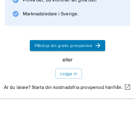
Prova det, du kommer att gilla det!
Information om artikeln
Marknadsledare i Sverige.
Påbörja din gratis provperiod
eller
Logga in
Är du lärare? Starta din kostnadsfria provperiod härifrån.