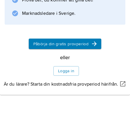
Prova det, du kommer att gilla det!
Marknadsledare i Sverige.
Påbörja din gratis provperiod
eller
Logga in
Är du lärare? Starta din kostnadsfria provperiod härifrån.