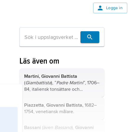
Logga in
Läs även om
Martini, Giovanni Battista
(
Giambattista
), ”
Padre Martini
”, 1706–
84, italiensk tonsättare och
musikpedagog.
Piazzetta
,
Giovanni Battista,
1682–
1754, venetiansk målare.
Bassani
(även
Bassano
),
Giovanni