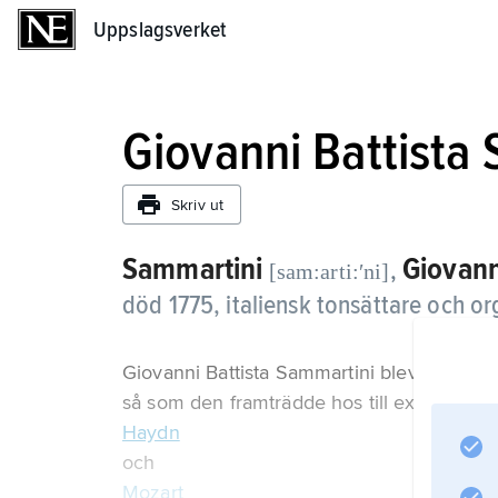
Uppslagsverket
Uppslagsverket
Giovanni Battista
Skriv ut
Sammartini
Giovann
,
[sam:arti:ʹni]
död 1775, italiensk tonsättare och or
Giovanni Battista Sammartini blev med sin p
så som den framträdde hos till exempel
Haydn
och
Mozart