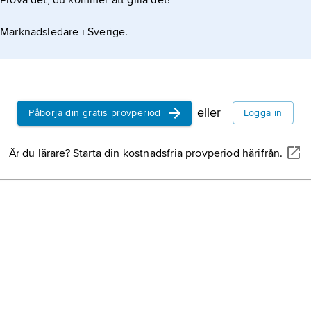
Prova det, du kommer att gilla det!
 av operor, symfonier, konserter, kammarmusik
Marknadsledare i Sverige.
essa komponerade av brodern
eller
Påbörja din gratis provperiod
Logga in
Är du lärare? Starta din kostnadsfria provperiod härifrån.