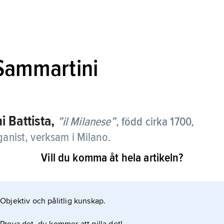
 Sammartini
i Battista,
”il Milanese”
,
född cirka 1700,
ganist, verksam i Milano.
Vill du komma åt hela artikeln?
rofana musik en förelöpare till den klassiska stilen
Objektiv och pålitlig kunskap.