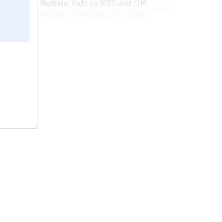
Battista,
född ca 1657, död 1716,
italiensk tonsättare och musiker.
Vitali
,
Giovanni Battista,
1632–92,
italiensk tonsättare och violinist,
även verksam som kapellmästare i
Bologna och Modena.
Haydn
,
Michael,
1737–1806,
österrikisk tonsättare, bror till
Joseph Haydn.
Tiepolo,
Giovanni Battista
(
Giambattista
), 1696–1770, italiensk
konstnär, en av den venetianska
skolans främsta företrädare.
Viotti
,
Giovanni Battista,
1755–1824,
italiensk violinist och tonsättare.