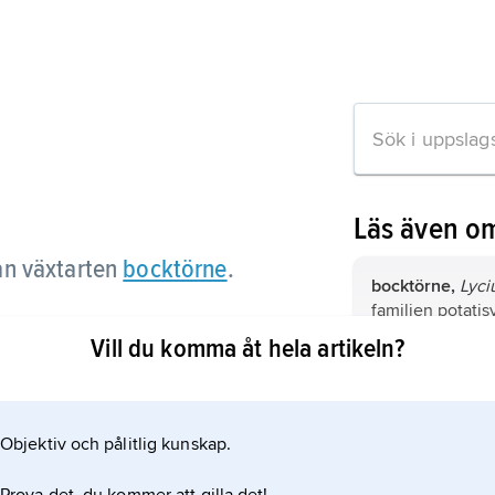
Läs även o
ån växtarten
bocktörne
.
bocktörne,
Lyci
familjen potatis
Vill du komma åt hela artikeln?
Lycium,
det vet
på ett släkte po
n om artikeln
100 arter, bl.a. 
Objektiv och pålitlig kunskap.
bärtry,
Lonicera