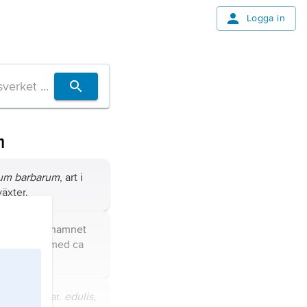
Logga in
m
um barbarum
, art i
växter.
enskapliga namnet
tatisväxter med ca
bocktörne.
 caerulea
var.
edulis
,