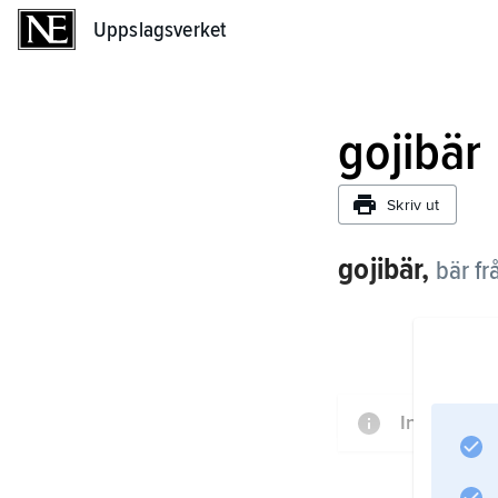
Uppslagsverket
Uppslagsverket
gojibär
Skriv ut
gojibär,
bär fr
Informatio