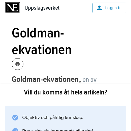
Uppslagsverket
Uppslagsverket
Logga in
Goldman-
ekvationen
Goldman-ekvationen,
en av
amerikanen
David Eliot Goldman
(
1910–
Vill du komma åt hela artikeln?
98
) 1943 härledd ekvation som
beskriver den elektriska
potentialskillnaden vid jämvikt
Objektiv och pålitlig kunskap.
(diffusionspotentialen) över ett
membran (t.ex. membranet runt en cell)